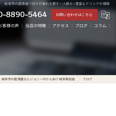
岐阜市の居酒屋で日々の疲れを癒す一人飲み | 豊富なドリンクの種類
0-8890-5464
お問い合わせはこちら
お客様の声
当店の特徴
アクセス
ブログ
コラム
ランチ
ディナー
テイクアウト
からあげ
岐阜市の居酒屋ならジョニーのからあげ 岐阜駅前店
ブログ
一人飲み