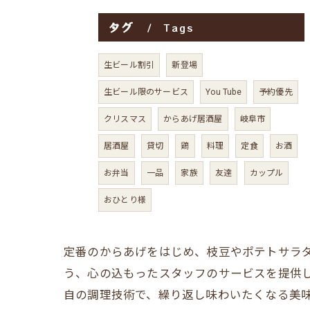
タグ
Tags
生ビール割引
新登場
生ビール限のサービス
You Tube
予約優先
クリスマス
からあげ居酒屋
岐阜市
居酒屋
貸切
鶏
料理
定食
お酒
お弁当
一品
家族
友達
カップル
おひとり様
定番のからあげをはじめ、枝豆やポテトサラ
う、心の込もったスタッフのサービスを提供
自の調理技術で、繰り返し味わいたくなる美