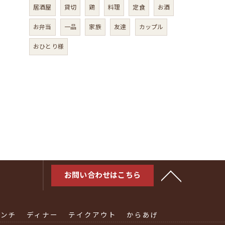
居酒屋
貸切
鶏
料理
定食
お酒
お弁当
一品
家族
友達
カップル
おひとり様
お問い合わせはこちら
ランチ
ディナー
テイクアウト
からあげ