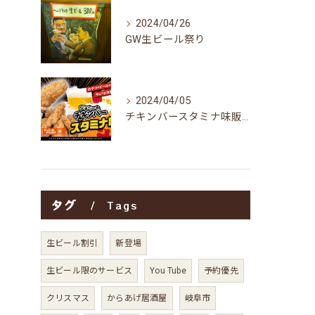
2024/04/26
GW生ビール祭り
2024/04/05
チキンバースタミナ味販売開始予定
タグ
Tags
生ビール割引
新登場
生ビール限のサービス
You Tube
予約優先
クリスマス
からあげ居酒屋
岐阜市