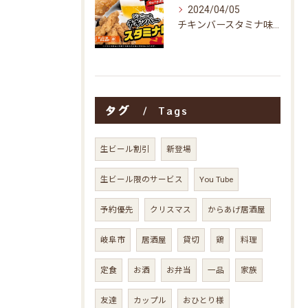
2024/04/05
チキンバースタミナ味販売開始予定
タグ
Tags
生ビール割引
新登場
生ビール限のサービス
You Tube
予約優先
クリスマス
からあげ居酒屋
岐阜市
居酒屋
貸切
鶏
料理
定食
お酒
お弁当
一品
家族
友達
カップル
おひとり様