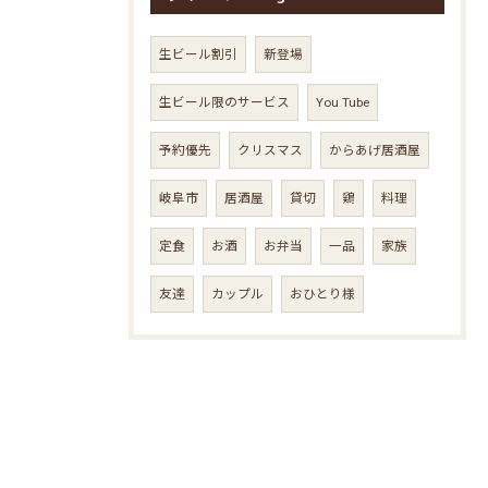
生ビール割引
新登場
生ビール限のサービス
You Tube
予約優先
クリスマス
からあげ居酒屋
岐阜市
居酒屋
貸切
鶏
料理
定食
お酒
お弁当
一品
家族
友達
カップル
おひとり様