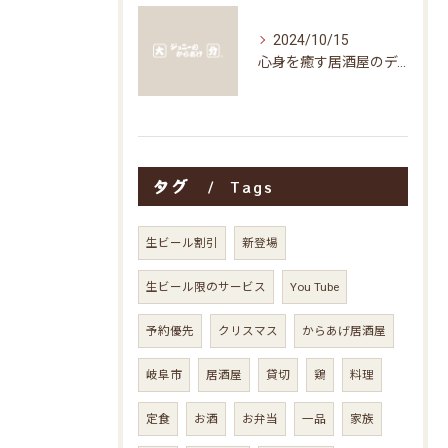
2024/10/15
心身を癒す居酒屋のディナータイムの楽しみ方
タグ
Tags
生ビール割引
新登場
生ビール限のサービス
You Tube
予約優先
クリスマス
からあげ居酒屋
岐阜市
居酒屋
貸切
鶏
料理
定食
お酒
お弁当
一品
家族