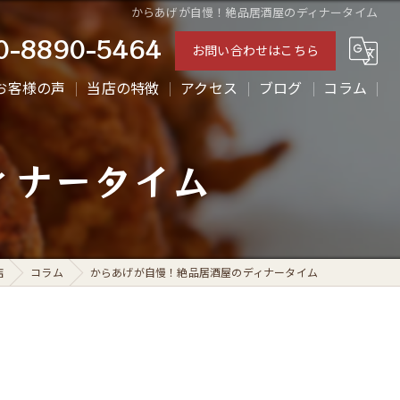
からあげが自慢！絶品居酒屋のディナータイム
0-8890-5464
お問い合わせはこちら
お客様の声
当店の特徴
アクセス
ブログ
コラム
ランチ
ィナータイム
ディナー
テイクアウト
からあげ
店
コラム
からあげが自慢！絶品居酒屋のディナータイム
一人飲み