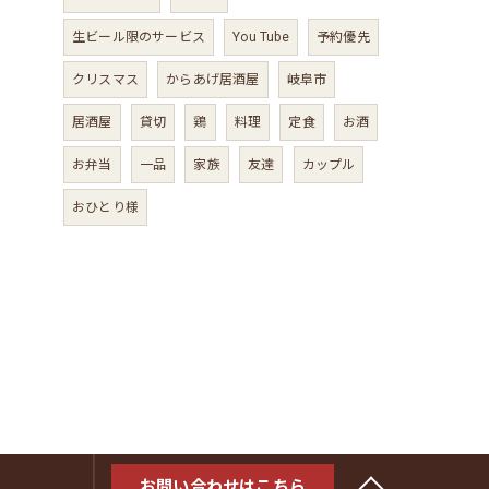
生ビール限のサービス
You Tube
予約優先
クリスマス
からあげ居酒屋
岐阜市
居酒屋
貸切
鶏
料理
定食
お酒
お弁当
一品
家族
友達
カップル
おひとり様
お問い合わせはこちら