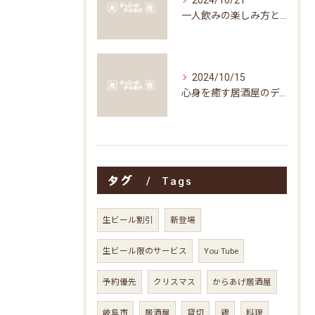
2024/10/21
一人飲みの楽しみ方と居酒屋の魅力
2024/10/15
心身を癒す居酒屋のディナータイムの楽しみ方
タグ
Tags
生ビール割引
新登場
生ビール限のサービス
You Tube
予約優先
クリスマス
からあげ居酒屋
岐阜市
居酒屋
貸切
鶏
料理