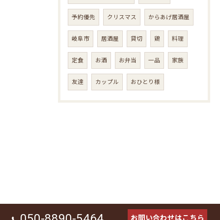
予約優先
クリスマス
からあげ居酒屋
岐阜市
居酒屋
貸切
鶏
料理
定食
お酒
お弁当
一品
家族
友達
カップル
おひとり様
050-8890-5464
お問い合わせはこちら