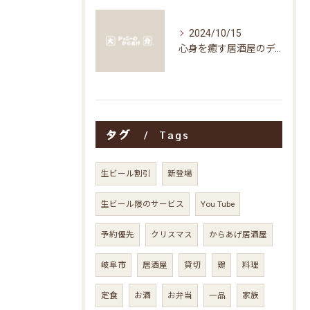
2024/10/15
心身を癒す居酒屋のディナータイムの楽しみ方
タグ
Tags
生ビール割引
新登場
生ビール限のサービス
You Tube
予約優先
クリスマス
からあげ居酒屋
岐阜市
居酒屋
貸切
鶏
料理
定食
お酒
お弁当
一品
家族