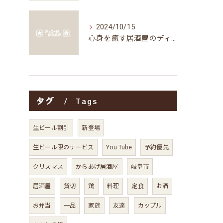
2024/10/15
心身を癒す居酒屋のディナータイムの楽しみ方
タグ
Tags
生ビール割引
新登場
生ビール限のサービス
You Tube
予約優先
クリスマス
からあげ居酒屋
岐阜市
居酒屋
貸切
鶏
料理
定食
お酒
お弁当
一品
家族
友達
カップル