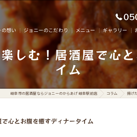
05
ーの想い
ジョニーのこだわり
メニュー
ギャラリー
を楽しむ！居酒屋で心と
イム
岐阜市の居酒屋ならジョニーのからあげ 岐阜駅前店
コラム
揚げ
屋で心とお腹を癒すディナータイム