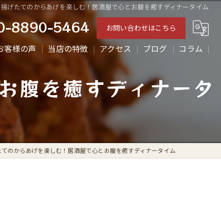
揚げたてのからあげを楽しむ！居酒屋で心とお腹を癒すディナータイム
0-8890-5464
お問い合わせはこちら
お客様の声
当店の特徴
アクセス
ブログ
コラム
お腹を癒すディナータ
ランチ
ディナー
テイクアウト
からあげ
たてのからあげを楽しむ！居酒屋で心とお腹を癒すディナータイム
一人飲み