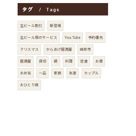
タグ
Tags
生ビール割引
新登場
生ビール限のサービス
You Tube
予約優先
クリスマス
からあげ居酒屋
岐阜市
居酒屋
貸切
鶏
料理
定食
お酒
お弁当
一品
家族
友達
カップル
おひとり様