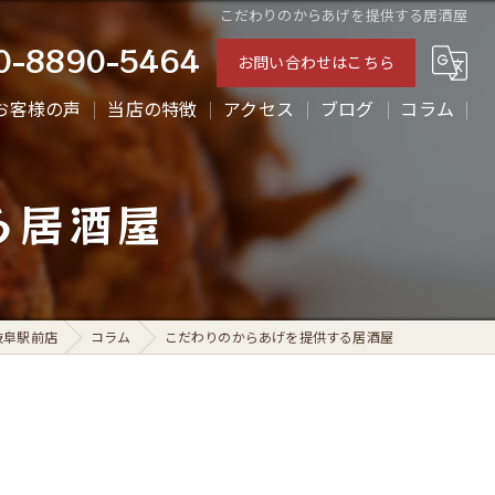
こだわりのからあげを提供する居酒屋
0-8890-5464
お問い合わせはこちら
お客様の声
当店の特徴
アクセス
ブログ
コラム
ランチ
る居酒屋
ディナー
テイクアウト
からあげ
岐阜駅前店
コラム
こだわりのからあげを提供する居酒屋
一人飲み