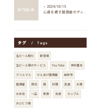
2024/10/15
心身を癒す居酒屋のディナータイムの楽しみ方
タグ
Tags
生ビール割引
新登場
生ビール限のサービス
You Tube
予約優先
クリスマス
からあげ居酒屋
岐阜市
居酒屋
貸切
鶏
料理
定食
お酒
お弁当
一品
家族
友達
カップル
おひとり様