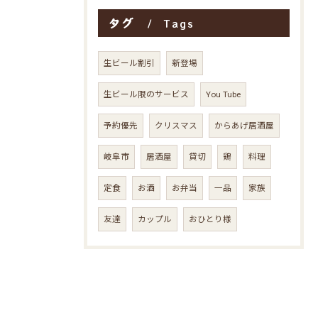
タグ
Tags
生ビール割引
新登場
生ビール限のサービス
You Tube
予約優先
クリスマス
からあげ居酒屋
岐阜市
居酒屋
貸切
鶏
料理
定食
お酒
お弁当
一品
家族
友達
カップル
おひとり様