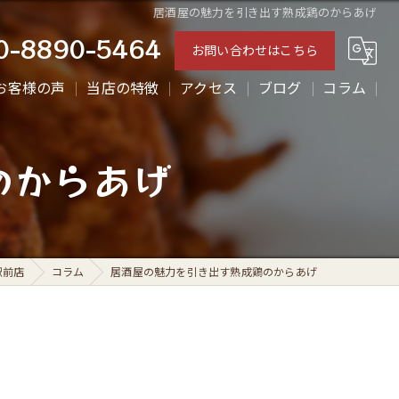
居酒屋の魅力を引き出す熟成鶏のからあげ
0-8890-5464
お問い合わせはこちら
お客様の声
当店の特徴
アクセス
ブログ
コラム
ランチ
のからあげ
ディナー
テイクアウト
からあげ
駅前店
コラム
居酒屋の魅力を引き出す熟成鶏のからあげ
一人飲み