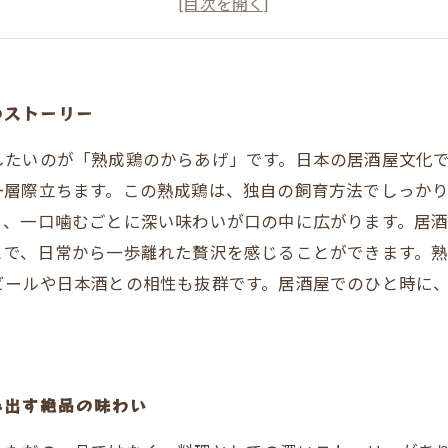
四章：熟成鶏のからあげの絶品レシピと調理のコツ
五章：居酒屋での特別な体験を！熟成鶏のからあげを楽し
のストーリー
したいのが「熟成鶏のからあげ」です。日本の居酒屋文化
一層際立ちます。この熟成鶏は、独自の飼育方法でしっか
り、一口噛むごとに深い味わいが口の中に広がります。居
とで、日常から一歩離れた贅沢を感じることができます。
ビールや日本酒との相性も抜群です。居酒屋でのひと時に
み出す絶品の味わい