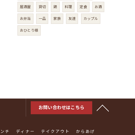
居酒屋
貸切
鶏
料理
定食
お酒
お弁当
一品
家族
友達
カップル
おひとり様
お問い合わせはこちら
ランチ
ディナー
テイクアウト
からあげ