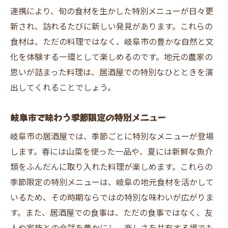
岐阜市の居酒屋での心温まる家族ディナー
連携により、旬の食材を生かした特別メニューが日々更
新され、訪れるたびに新しい発見があります。これらの
岐阜市の居酒屋で地元の魅力を再発見しよう
食材は、ただの料理ではなく、岐阜市の豊かな自然と文
居酒屋で知る岐阜市の新たな魅力
化を体験する一環として楽しめるのです。地元の農家の
地元の歴史を感じる居酒屋スポット
思いが詰まった料理は、居酒屋での特別なひとときを演
岐阜市の居酒屋で再発見する特産品
出してくれることでしょう。
地元文化を味わう居酒屋での時間
岐阜市の隠れた魅力を探す居酒屋巡り
岐阜市で味わう季節限定の特別メニュー
居酒屋で地元の新たな一面を見つける
岐阜市の居酒屋では、季節ごとに特別なメニューが登場
居酒屋での食事体験が岐阜市の思い出に
します。春には山菜を使った一品や、夏には新鮮な魚介
特別な瞬間を演出する居酒屋ディナー
類をふんだんに取り入れた料理が楽しめます。これらの
季節限定の特別メニューは、岐阜の地元食材を活かして
岐阜市の居酒屋での思い出づくり
いるため、その時期ならではの特別な味わいが広がりま
心に残る居酒屋でのひととき
す。また、居酒屋での食事は、ただの食事ではなく、友
岐阜市の居酒屋で作る特別な記憶