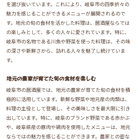
を選び抜いています。これにより、岐阜市の四季折々の
岐阜市の居酒屋で友達との楽しいひとときを
魅力を感じることができるメニューが展開されるので
賑やかな雰囲気で楽しむ居酒屋体験
す。地元の旬の食材を活かした料理は、居酒屋ならでは
友達とシェアする岐阜市の魅力
の楽しみとして、多くの人々に愛されています。特に、
笑顔が絶えない居酒屋でのひととき
岐阜市の名物である川魚や野菜を使った料理は、その味
岐阜市の居酒屋で友達と心温まる時間を
の深さや新鮮さから、訪れる人々を魅了し続けていま
す。
地元の味で友達と盛り上がる夜
岐阜市の居酒屋で友情を深める
地元の農家が育てた旬の食材を楽しむ
家族で楽しむ岐阜市の温かい雰囲気の居酒屋
岐阜市の居酒屋では、地元の農家が育てた旬の食材を積
家族団らんを彩る居酒屋の料理
極的に活用しています。新鮮な野菜や地元産の肉類は、
子供から大人まで楽しめる居酒屋メニュー
料理の主役として登場し、その美味しさを最大限に引き
家族の思い出を作る居酒屋での食事
出しています。特に、岐阜のブランド野菜である赤かぶ
岐阜の温もりを感じる居心地の良い空間
や、岐阜県産の豚肉や鶏肉を使用したメニューは、地元
家族で味わう地元の味覚
ならではの魅力を感じることができます。農家との密な