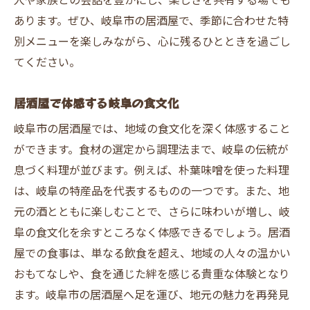
人や家族との会話を豊かにし、楽しさを共有する場でも
地元の味が紡ぐ思い出の時間
あります。ぜひ、岐阜市の居酒屋で、季節に合わせた特
岐阜市での居酒屋体験がもたらす感動
別メニューを楽しみながら、心に残るひとときを過ごし
地元特産品が楽しめる岐阜市の居酒屋巡り
てください。
地元特産品を活かしたおすすめメニュー
居酒屋で体感する岐阜の食文化
岐阜市の特産品を堪能する居酒屋
居酒屋で味わう岐阜の特産品の数々
岐阜市の居酒屋では、地域の食文化を深く体感すること
ができます。食材の選定から調理法まで、岐阜の伝統が
特産品で彩る居酒屋巡りの旅
息づく料理が並びます。例えば、朴葉味噌を使った料理
岐阜市の特産品を知る居酒屋での一夜
は、岐阜の特産品を代表するものの一つです。また、地
地元自慢の特産品を楽しむ居酒屋
元の酒とともに楽しむことで、さらに味わいが増し、岐
岐阜市の居酒屋で新たな味覚との出会いを
阜の食文化を余すところなく体感できるでしょう。居酒
新しい味覚を探し求める居酒屋巡り
屋での食事は、単なる飲食を超え、地域の人々の温かい
未知の味に出会う岐阜市の居酒屋
おもてなしや、食を通じた絆を感じる貴重な体験となり
岐阜市での居酒屋体験がもたらす驚き
ます。岐阜市の居酒屋へ足を運び、地元の魅力を再発見