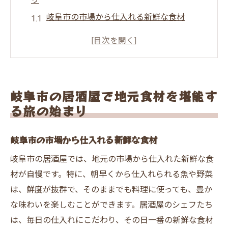
岐阜市の市場から仕入れる新鮮な食材
地元の農家が育てた旬の食材を楽しむ
岐阜市で味わう季節限定の特別メニュー
居酒屋で体感する岐阜の食文化
地元食材を活かした創作料理の魅力
岐阜市の居酒屋で地元食材を堪能す
地元の味を知る旅のスタート地点へ
る旅の始まり
居酒屋で味わう岐阜市の新鮮野菜と朴葉味噌
岐阜市の市場から仕入れる新鮮な食材
地元野菜を使ったヘルシーメニュー
朴葉味噌が引き立てる岐阜の味
岐阜市の居酒屋では、地元の市場から仕入れた新鮮な食
新鮮野菜と朴葉味噌の絶妙なハーモニー
材が自慢です。特に、朝早くから仕入れられる魚や野菜
は、鮮度が抜群で、そのままでも料理に使っても、豊か
岐阜市ならではの特産品を味わう
な味わいを楽しむことができます。居酒屋のシェフたち
朴葉味噌を使用した料理で舌鼓
は、毎日の仕入れにこだわり、その日一番の新鮮な食材
地元の風味を楽しむ居酒屋の一皿