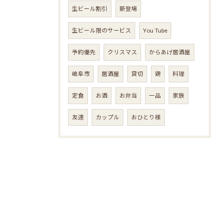
生ビール割引
新登場
生ビール限のサービス
You Tube
予約優先
クリスマス
からあげ居酒屋
岐阜市
居酒屋
貸切
鶏
料理
定食
お酒
お弁当
一品
家族
友達
カップル
おひとり様